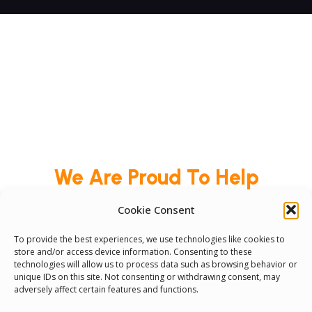
We Are Proud To Help
People Around The World
Cookie Consent
And Make Everyone’s Life
To provide the best experiences, we use technologies like cookies to
Better
store and/or access device information. Consenting to these
technologies will allow us to process data such as browsing behavior or
unique IDs on this site. Not consenting or withdrawing consent, may
adversely affect certain features and functions.
Committees